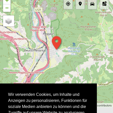
+
−
Wir verwenden Cookies, um Inhalte und
Anzeigen zu personalisieren, Funktionen für
Stadtausstellung | ©
OpenStreetMap
contributors
soziale Medien anbieten zu können und die
Zugriffe auf unsere Website zu analysieren.