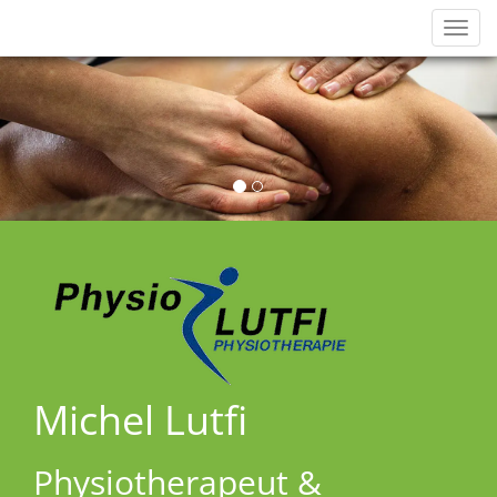
Navig
einb
Michel Lutfi
Physiotherapeut &